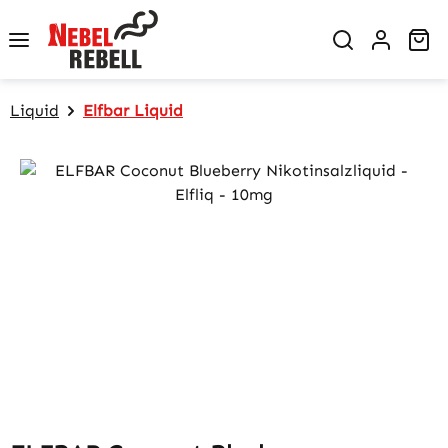
Zum Hauptinhalt springen
Wa
Liquid
Elfbar Liquid
Bildergalerie überspringen