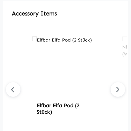
Produktgalerie überspringen
Accessory Items
Elfbar Elfa Pod (2
E
Stück)
N
(