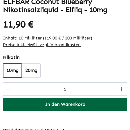
ELFBAR Coconut Blueberry
Nikotinsalzliquid - Elfliq - 10mg
11,90 €
Regulärer Preis:
Inhalt:
10 Milliliter
(119,00 € / 100 Milliliter)
Preise inkl. MwSt. zzgl. Versandkosten
auswählen
Nikotin
10mg
20mg
Produkt Anzahl: Gib den gewünschten Wert 
In den Warenkorb