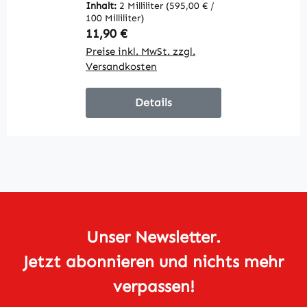
Inhalt:
2 Milliliter
(595,00 € /
In
100 Milliliter)
10
Regulärer Preis:
R
11,90 €
1
Preise inkl. MwSt. zzgl.
Pr
Versandkosten
V
Details
Unser Newsletter.
Jetzt abonnieren und nichts mehr
verpassen!