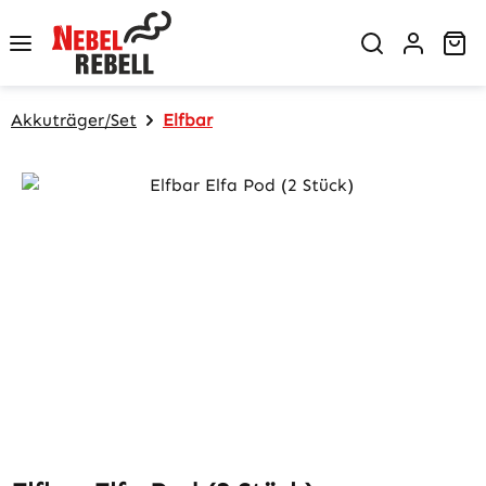
Zum Hauptinhalt springen
Wa
Akkuträger/Set
Elfbar
Bildergalerie überspringen