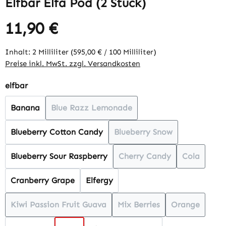
Elfbar Elfa Pod (2 Stück)
11,90 €
Regulärer Preis:
Inhalt:
2 Milliliter
(595,00 € / 100 Milliliter)
Preise inkl. MwSt. zzgl. Versandkosten
auswählen
elfbar
Banana
Blue Razz Lemonade
(Diese Option ist zurzeit nicht verfügbar
Blueberry Cotton Candy
Blueberry Snow
(Diese Option ist zurzeit
Blueberry Sour Raspberry
Cherry Candy
Cola
(Diese Option ist zurzeit
(Diese Opt
Cranberry Grape
Elfergy
Kiwi Passion Fruit Guava
Mix Berries
Orange
(Diese Option ist zurzeit nicht verfügbar.)
(Diese Option ist zurzeit 
(Diese Optio