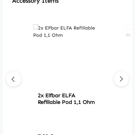
Accessory Items
2x Elfbar ELFA
2
Refillable Pod 1,1 Ohm
R