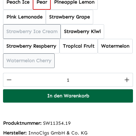
Peach Ice
Pear
Pineapple Lemon
Pink Lemonade
Strawberry Grape
Strawberry Ice Cream
Strawberry Kiwi
(Diese Option ist zurzeit nicht verfügbar.)
Strawberry Respberry
Tropical Fruit
Watermelon
Watermelon Cherry
(Diese Option ist zurzeit nicht verfügbar.)
Produkt Anzahl: Gib den gewünschten Wert 
In den Warenkorb
Produktnummer:
SW11354.19
Hersteller:
InnoCigs GmbH & Co. KG