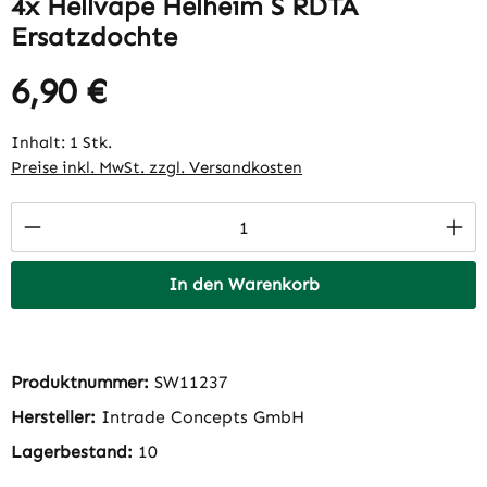
4x Hellvape Helheim S RDTA
Ersatzdochte
6,90 €
Regulärer Preis:
Inhalt:
1 Stk.
Preise inkl. MwSt. zzgl. Versandkosten
Produkt Anzahl: Gib den gewünschten Wert 
In den Warenkorb
Produktnummer:
SW11237
Hersteller:
Intrade Concepts GmbH
Lagerbestand:
10