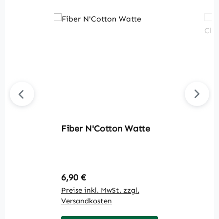
Fiber N'Cotton Watte
G
F
1
Regulärer Preis:
R
6,90 €
5
Preise inkl. MwSt. zzgl.
Pr
Versandkosten
V