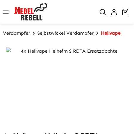
Zum Hauptinhalt springen
Wa
Verdampfer
Selbstwickel Verdampfer
Hellvape
Bildergalerie überspringen