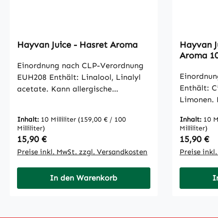
Luther St
RehauDeut
Mail: inf
Hayvan Juice - Hasret Aroma
Hayvan J
Aroma 1
Einordnung nach CLP-Verordnung
Einordnun
EUH208 Enthält: Linalool, Linalyl
Enthält: C
acetate. Kann allergische
Limonen. 
Reaktionen hervorrufen. Hayvan
Reaktionen h
Juice - Hasret Aroma
Inhalt:
10 Milliliter
(159,00 € / 100
Inhalt:
10 Mi
Juice - C
Geschmack: Aprikosen und Papaya
Milliliter)
Milliliter)
Das neue 
“Hasret“ bedeutet übersetzt soviel
Regulärer Preis:
Regulärer
15,90 €
15,90 €
Hayvan Jui
wie “Sehnsucht“ und mit dieser
Preise inkl. MwSt. zzgl. Versandkosten
Preise inkl
bekannte,
einzigartigen Aromakreation
ihrer klas
schaffen es Hayvan Juice, mit
In den Warenkorb
I
auf der Fl
jedem Zug an der E-Zigarette die
Cool Ga-zo
Sehnsucht und das Fernweh in uns
und prick
zu wecken. Grund dafür ist die
Spezialitä
gelungene Kombination aus