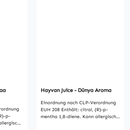
Yaa
Hayvan Juice - Dünya Aroma
Einordnung nach CLP-Verordnung
rordnung
EUH 208 Enthält: citral, (R)-p-
R)-p-
mentha 1,8-diene. Kann allergische
llergische
Reaktionen hervorrufen Hayvan
en HAYVAN