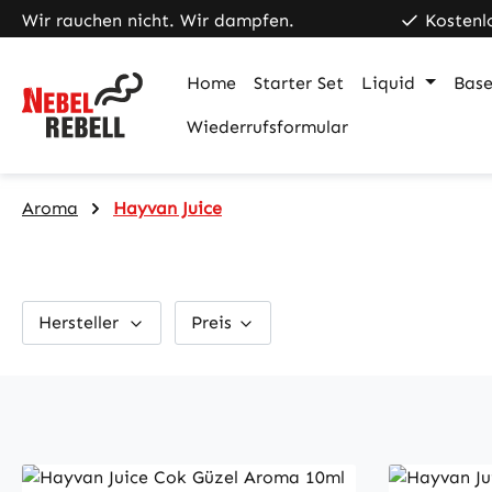
Wir rauchen nicht. Wir dampfen.
Kostenl
m Hauptinhalt springen
Zur Suche springen
Zur Hauptnavigation springen
Home
Starter Set
Liquid
Base
Wiederrufsformular
Aroma
Hayvan Juice
Hersteller
Preis