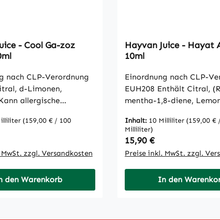
RehauDeutschlandE-
raße 1495111
Mail: info@dampfshop4u
schlandE-
: +4992316639326
o@dampfshop4u.deTelefon
: +4992316639326
uice - Cool Ga-zoz
Hayvan Juice - Hayat
0ml
10ml
g nach CLP-Verordnung
Einordnung nach CLP-Ve
itral, d-Limonen,
EUH208 Enthält Citral, (R
Kann allergische
mentha-1,8-diene, Lemon
ervorrufen. Hayvan
Kann allergische Reaktio
lliliter
(159,00 € / 100
Inhalt:
10 Milliliter
(159,00 € 
ool Ga-zoz Aroma 10ml
hervorrufen. Schädlich für
Milliliter)
Cool Ga-zoz Aroma von
Wasserorganismen, mit
 Preis:
Regulärer Preis:
15,90 €
ce erinnert an die
langfristiger Wirkung. Achtung
. MwSt. zzgl. Versandkosten
Preise inkl. MwSt. zzgl. Ve
 türkische Limonade mit
Hayvan Juice - Hayat Ar
sisch grünen Etikettierung
Hayat bedeutet so viel 
n den Warenkorb
In den Warenko
asche oder auch Dose.
oder auch Herzblut – un
z ist eine erfrischende
letzterem steck viel in H
elnde Limonaden-
Juices eigenen Kreatione
t, die gerade an
Fans der Marke kennen