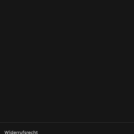
in einer
ICHT PUR
heit
 /
rtin
.deTelefon
Widerrufsrecht