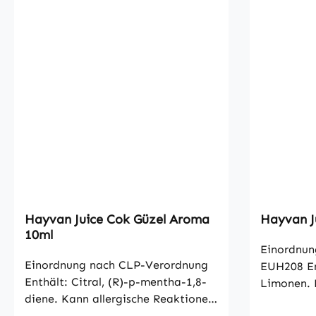
Hayvan Juice Cok Güzel Aroma
Hayvan J
10ml
Einordnun
Einordnung nach CLP-Verordnung
EUH208 En
Enthält: Citral, (R)-p-mentha-1,8-
Limonen. 
diene. Kann allergische Reaktionen
Reaktionen he
hervorrufen. Hayvan Juice Cok