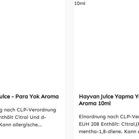
uice - Para Yok Aroma
Hayvan Juice Yapma 
Aroma 10ml
g nach CLP-Verordnung
Einordnung nach CLP-Ve
thält Citral Und d-
EUH 208 Enthält: Citral,(
Kann allergische
mentha-1,8-diene. Kann a
rvorrufen. Schädlich
Reaktionen hervorruf