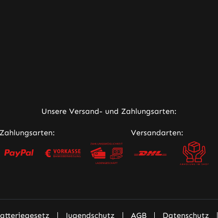
fältig dosierten Schuss
JUICE Hayat Aroma 10ml 
interlässt Cool Ga-zoz
60ml Flasche AROMEN N
 angenehm kühles
DAMPFEN Produktsicher
ühl in Mund- und
Kontakt für
m und bringt Dich somit
Produktsicherheitsfragen
frischt durch heiße
Hersteller HAAV GmbHMa
e. Genieße mit jedem
Luther Straße 1495111
ner Link)
r Dampfe diese köstliche
RehauDeutschlandE-
ntische Limonaden-
Mail: info@dampfshop4u
t, von der Du nicht genug
: +4992316639326
Unsere Versand- und Zahlungsarten:
wirst, und verwandel
ip in einen Strohhalm!
Zahlungsarten:
Versandarten:
Die Base bis zur
 in die 60ml Flasche
nhalt 1x HAYVAN JUICE
oz Aroma 10ml in einer
sche AROMEN NICHT PUR
Produktsicherheit
ür
atteriegesetz
Jugendschutz
AGB
Datenschutz