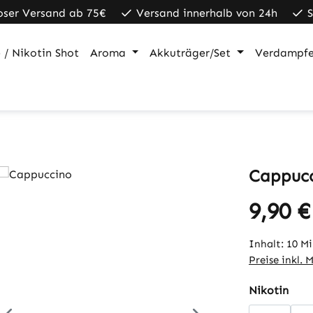
oser Versand ab 75€
Versand innerhalb von 24h
 / Nikotin Shot
Aroma
Akkuträger/Set
Verdampfe
Cappuc
9,90 €
Regulärer Pr
Inhalt:
10 Mi
Preise inkl. 
aus
Nikotin