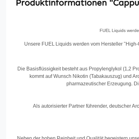
Produktinformationen "Cappu
FUEL Liquids werden
Unsere FUEL Liquids werden vom Hersteller "High-Cla
Die Basisflüssigkeit besteht aus Propylenglykol (1,2 Pr
kommt auf Wunsch Nikotin (Tabakauszug) und Arom
pharmazeutischer Erzeugung. Die
Als autorisierter Partner führender, deutscher
Neben der hohen Reinheit und Qualität begeistern unse