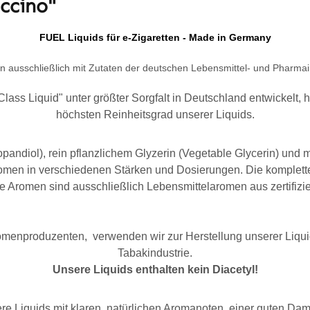
ccino"
FUEL Liquids
für e-Zigaretten - Made in Germany
 ausschließlich mit Zutaten der deutschen Lebensmittel- und Pharmain
ss Liquid" unter größter Sorgfalt in Deutschland entwickelt, he
höchsten Reinheitsgrad unserer Liquids.
opandiol), rein pflanzlichem Glyzerin (Vegetable Glycerin) und
en in verschiedenen Stärken und Dosierungen. Die komplette 
 Aromen sind ausschließlich Lebensmittelaromen aus zertifiz
 Aromenproduzenten, verwenden wir zur Herstellung unserer Li
Tabakindustrie.
Unsere Liquids enthalten kein Diacetyl!
re Liquids mit klaren, natürlichen Aromanoten, einer guten Dam