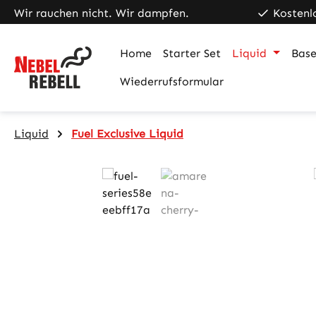
Wir rauchen nicht. Wir dampfen.
Kostenl
m Hauptinhalt springen
Zur Suche springen
Zur Hauptnavigation springen
Home
Starter Set
Liquid
Base
Wiederrufsformular
Liquid
Fuel Exclusive Liquid
Bildergalerie überspringen