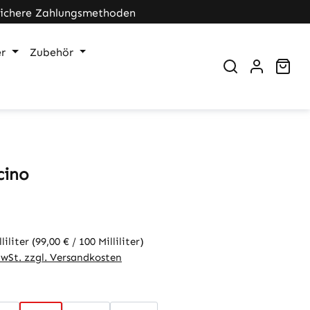
Sichere Zahlungsmethoden
r
Zubehör
War
cino
eis:
lliliter
(99,00 € / 100 Milliliter)
MwSt. zzgl. Versandkosten
wählen