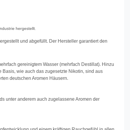
dustrie hergestellt.
rgestellt und abgefüllt.
Der Hersteller garantiert den
 mehrfach gereinigtem Wasser (mehrfach Destillat). Hinzu
Basis, wie auch das zugesetzte Nikotin, sind aus
ierten deutschen Aromen Häusern.
quids unter anderem auch zugelassene Aromen der
pfentwicklung und einem kräftigen Rauchgefühl in allen