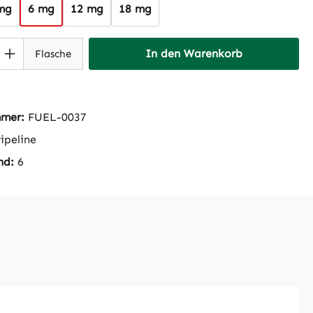
mg
6 mg
12 mg
18 mg
 Anzahl: Gib den gewünschten Wert ein 
In den Warenkorb
Flasche
mmer:
FUEL-0037
ipeline
nd:
6