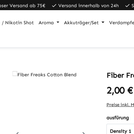
oser Versand ab 75€
Versand innerhalb von 24h
 / Nikotin Shot
Aroma
Akkuträger/Set
Verdampfe
Fiber F
2,00 €
Regulärer Pr
Preise inkl. 
a
ausfürung
Density 1