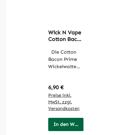
Wick N Vape
Cotton Bacon
Prime Watte
Die Cotton
Bacon Prime
Wickelwatte
wurde speziell
für
Regulärer Preis:
6,90 €
anspruchsvolle
Dampfer
Preise inkl.
MwSt. zzgl.
entwickelt. Die
Versandkosten
Cotton Bacon
Prime
Wickelwatte
In den Warenkorb
ist aus reinster