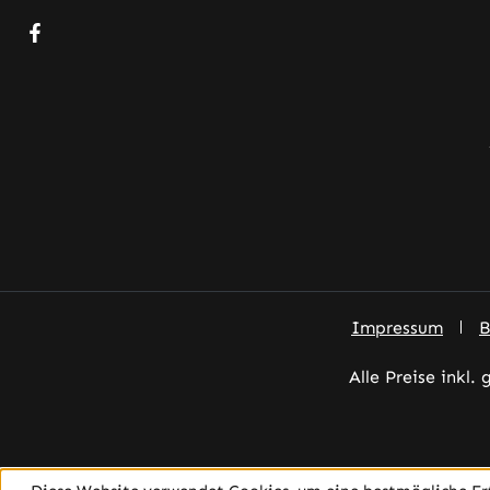
Besuche uns auf Facebook – öffnet in neuem Tab (exter
Impressum
B
Alle Preise inkl.