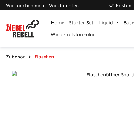
Wir rauchen nicht. Wir dampfen.
Kostenl
m Hauptinhalt springen
Zur Suche springen
Zur Hauptnavigation springen
Home
Starter Set
Liquid
Base
Wiederrufsformular
Zubehör
Flaschen
Bildergalerie überspringen