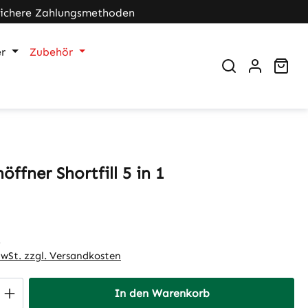
Sichere Zahlungsmethoden
r
Zubehör
War
öffner Shortfill 5 in 1
eis:
.
MwSt. zzgl. Versandkosten
 Anzahl: Gib den gewünschten Wert ein 
In den Warenkorb