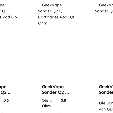
ape
GeekVape
GeekV
 Q2 Q
Sonder Q2 Q
Sonder
dges
Cartridges
Olive
:
0,6
Ohm:
0,8
6 Ohm
Pod 0,8 Ohm
Die So
Ohm
von G