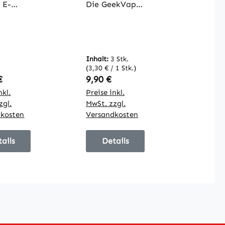
e E-
Die GeekVape
te aus
Q Cartridge ist
reich
in Varianten
fenen
mit einem
steme.
Tankvolumen
Inhalt:
3 Stk.
t trifft
von 2 ml oder
(3,30 € / 1 Stk.)
3 ml erhältlich
rer Preis:
Regulärer Preis:
€
9,90 €
namige
und bietet
nkl.
Preise inkl.
it einer
verschiedene
zgl.
MwSt. zzgl.
tät von
Widerstände
dkosten
Versandkosten
mAh und
für
30 Watt
unterschiedlich
ails
Details
gsleistu
e
die
Dampferlebnis
APE Q
se. Bis auf die
ge.
Cartridge mit
erfügt
einem 0,4 Ohm
n
Head sind alle
lumen
Q Cartridges