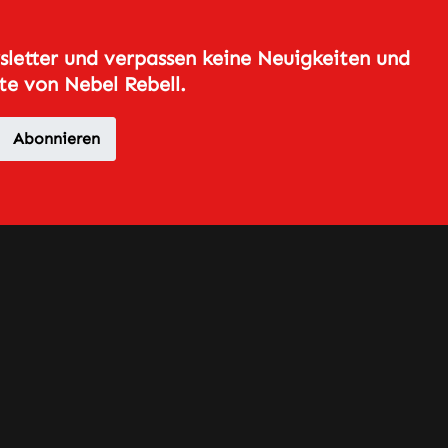
mit den E-
ern und
Zigaretten Sets
letter und verpassen keine Neuigkeiten und
 einer
der GeekVape
e von Nebel Rebell.
erten
Q-Reihe
m
kompatibel.
ng
Jede Cartridge
Abonnieren
attet.
enthält einen
ät ist
fest
für das
integrierten
ate
Verdampferko
en vom
pf, der nicht
ur
ausgetauscht
werden kann.
et. Die
Sie können die
 Q2
Q Cartridge
uf Zug
mit
dstück
Widerständen
rt. Die
von 0,4 Ohm