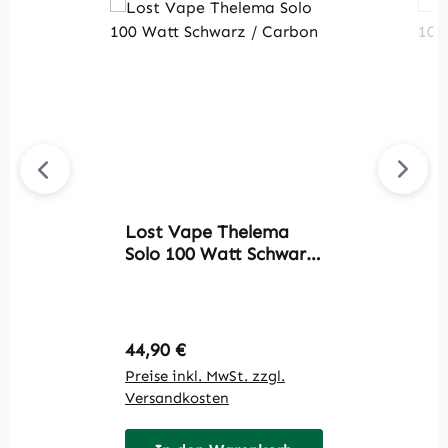
Lost Vape Thelema
L
Solo 100 Watt Schwarz
S
/ Carbon
C
Regulärer Preis:
R
44,90 €
4
Preise inkl. MwSt. zzgl.
Pr
Versandkosten
V