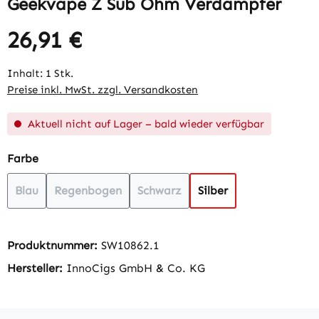
Geekvape Z Sub Ohm Verdampfer
26,91 €
Regulärer Preis:
Inhalt:
1 Stk.
Preise inkl. MwSt. zzgl. Versandkosten
Aktuell nicht auf Lager – bald wieder verfügbar
auswählen
Farbe
Blau
Regenbogen
Schwarz
Silber
(Diese Option ist zurzeit nicht verfügbar.)
(Diese Option ist zurzeit nicht verfügbar.)
(Diese Option ist zurzeit nicht ve
(Diese Option ist zurze
Produktnummer:
SW10862.1
Hersteller:
InnoCigs GmbH & Co. KG