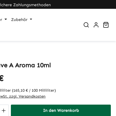
Sichere Zahlungsmethoden
r
Zubehör
War
ve A Aroma 10ml
€
eis:
lliliter
(165,10 € / 100 Milliliter)
MwSt. zzgl. Versandkosten
 Anzahl: Gib den gewünschten Wert ein 
In den Warenkorb