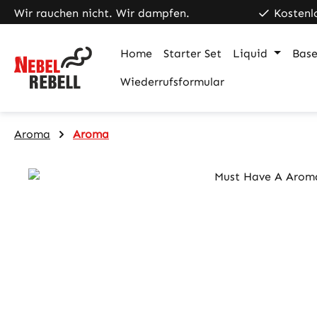
Wir rauchen nicht. Wir dampfen.
Kostenl
m Hauptinhalt springen
Zur Suche springen
Zur Hauptnavigation springen
Home
Starter Set
Liquid
Base
Wiederrufsformular
Aroma
Aroma
Bildergalerie überspringen