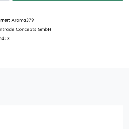
mmer:
Aroma379
ntrade Concepts GmbH
nd:
3