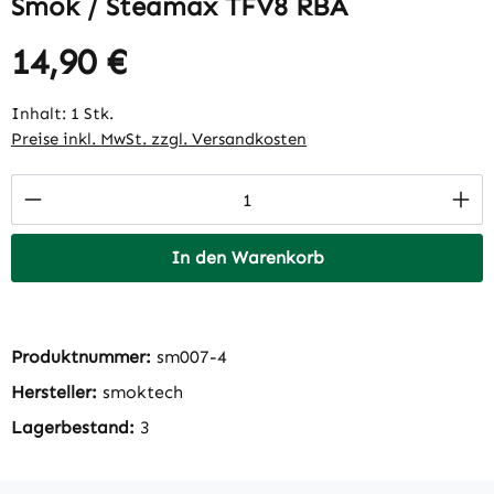
Smok / Steamax TFV8 RBA
14,90 €
Regulärer Preis:
Inhalt:
1 Stk.
Preise inkl. MwSt. zzgl. Versandkosten
Produkt Anzahl: Gib den gewünschten Wert 
In den Warenkorb
Produktnummer:
sm007-4
Hersteller:
smoktech
Lagerbestand:
3