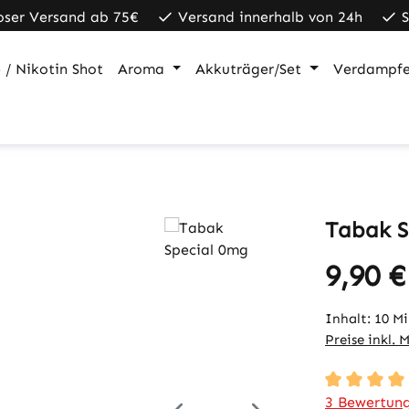
oser Versand ab 75€
Versand innerhalb von 24h
 / Nikotin Shot
Aroma
Akkuträger/Set
Verdampfe
Tabak S
9,90 €
Regulärer Pr
Inhalt:
10 Mi
Preise inkl. 
Durchschnit
3 Bewertun