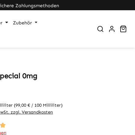
Sichere Zahlungsmethoden
r
Zubehör
War
pecial 0mg
eis:
lliliter
(99,00 € / 100 Milliliter)
MwSt. zzgl. Versandkosten
tliche Bewertung von 5 von 5 Sternen
gen