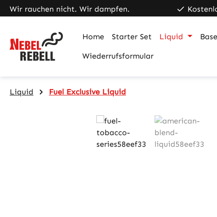
Wir rauchen nicht. Wir dampfen.
Kostenl
m Hauptinhalt springen
Zur Suche springen
Zur Hauptnavigation springen
Home
Starter Set
Liquid
Base
Wiederrufsformular
Liquid
Fuel Exclusive Liquid
Bildergalerie überspringen