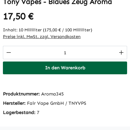
Tony Vapes - Blaues Zeug Aroma
17,50 €
Regulärer Preis:
Inhalt:
10 Milliliter
(175,00 € / 100 Milliliter)
Preise inkl. MwSt. zzgl. Versandkosten
Produkt Anzahl: Gib den gewünschten Wert 
In den Warenkorb
Produktnummer:
Aroma345
Hersteller:
Fair Vape GmbH / TNYVPS
Lagerbestand:
7