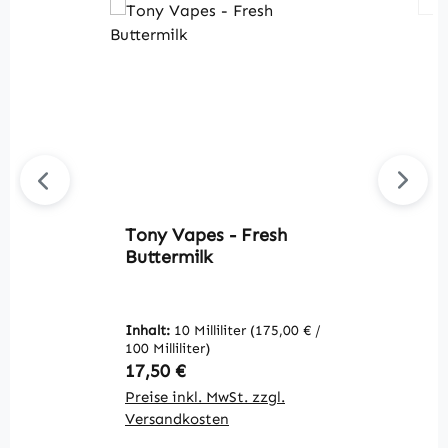
Tony Vapes - Fresh
T
Buttermilk
T
Inhalt:
10 Milliliter
(175,00 € /
In
100 Milliliter)
10
Regulärer Preis:
R
17,50 €
1
Preise inkl. MwSt. zzgl.
Pr
Versandkosten
V