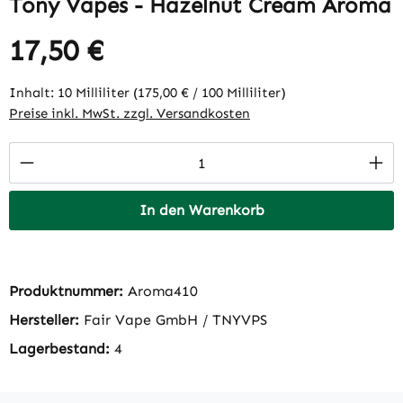
Tony Vapes - Hazelnut Cream Aroma
17,50 €
Regulärer Preis:
Inhalt:
10 Milliliter
(175,00 € / 100 Milliliter)
Preise inkl. MwSt. zzgl. Versandkosten
Produkt Anzahl: Gib den gewünschten Wert 
In den Warenkorb
Produktnummer:
Aroma410
Hersteller:
Fair Vape GmbH / TNYVPS
Lagerbestand:
4