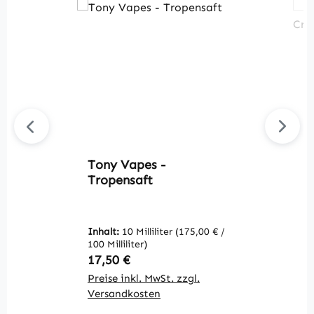
Tony Vapes -
T
Tropensaft
C
Inhalt:
10 Milliliter
(175,00 € /
In
100 Milliliter)
10
Regulärer Preis:
R
17,50 €
1
Preise inkl. MwSt. zzgl.
Pr
Versandkosten
V