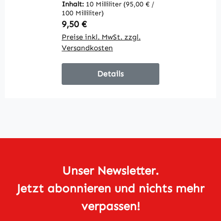
Inhalt:
10 Milliliter
(95,00 € /
In
100 Milliliter)
10
Regulärer Preis:
R
9,50 €
9
Preise inkl. MwSt. zzgl.
Pr
Versandkosten
V
Details
Unser Newsletter.
Jetzt abonnieren und nichts mehr
verpassen!