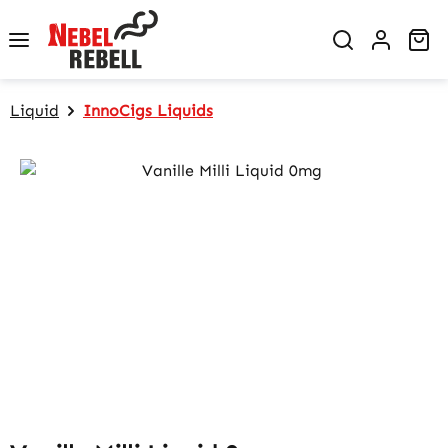
Zum Hauptinhalt springen
Wa
Liquid
InnoCigs Liquids
Bildergalerie überspringen