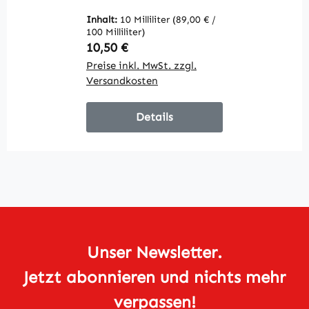
Inhalt:
10 Milliliter
(89,00 € /
In
100 Milliliter)
10
Regulärer Preis:
R
10,50 €
1
Preise inkl. MwSt. zzgl.
Pr
Versandkosten
V
Details
Unser Newsletter.
Jetzt abonnieren und nichts mehr
verpassen!