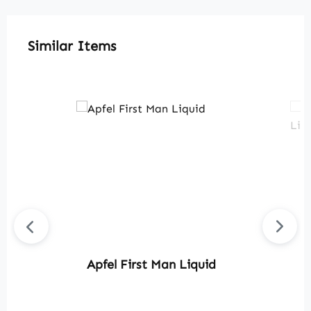
Produktgalerie überspringen
Similar Items
Apfel First Man Liquid
R
C