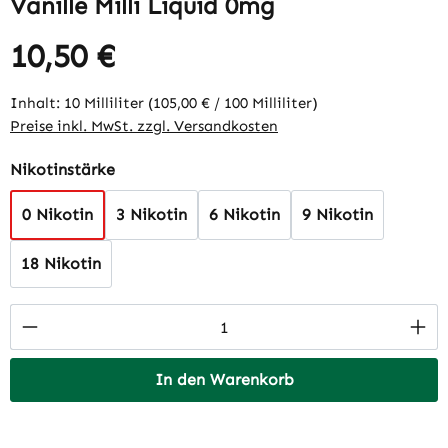
Vanille Milli Liquid 0mg
10,50 €
Regulärer Preis:
Inhalt:
10 Milliliter
(105,00 € / 100 Milliliter)
Preise inkl. MwSt. zzgl. Versandkosten
auswählen
Nikotinstärke
0 Nikotin
3 Nikotin
6 Nikotin
9 Nikotin
18 Nikotin
Produkt Anzahl: Gib den gewünschten Wert 
In den Warenkorb